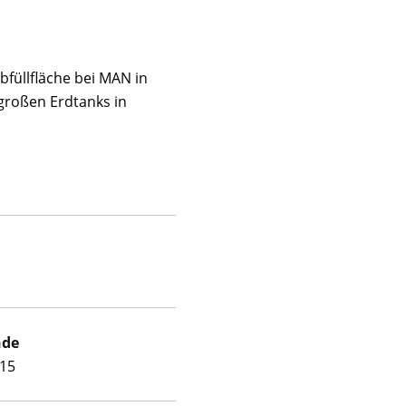
füllfläche bei MAN in
großen Erdtanks in
nde
015