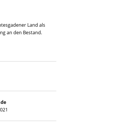
htesgadener Land als
ng an den Bestand.
nde
2021